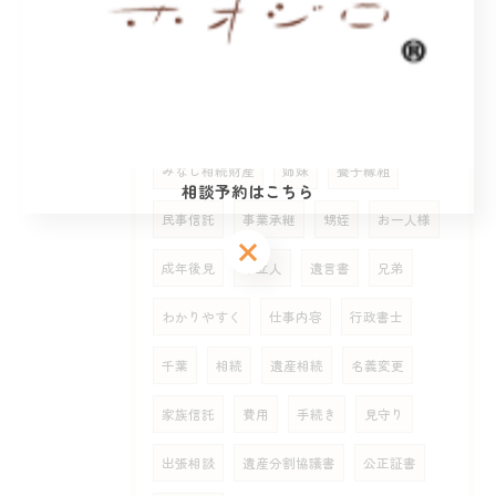
タグ
Tags
いとこ
割合
遺留分
孫
未成年
隠し子発覚
事業承継士
税金
みなし相続財産
姉妹
養子縁組
相談予約はこちら
民事信託
事業承継
甥姪
お一人様
相談予約はこちら
相談予約はこちら
成年後見
申立人
遺言書
兄弟
わかりやすく
仕事内容
行政書士
千葉
相続
遺産相続
名義変更
家族信託
費用
手続き
見守り
出張相談
遺産分割協議書
公正証書