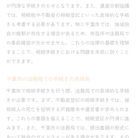
が円滑な手続きのカギとなります。また、遺産分割協議
相続税申告の基本的な流れ
では、相続税や不動産の相続登記といった具体的な手続
千葉市特有の控除条件について
きも考慮する必要があります。特に千葉市では、地域独
相続税申告に必要な書類一覧
自の規制が存在する場合があるため、市役所や法務局で
専門家に相談する際の注意点
の事前確認が欠かせません。これらの法律の基礎を理解
相続税計算の基礎知識
することで、相続手続きにおける問題を未然に防ぐこと
ができます。
税務署への申告期限とペナルティ
千葉市役所での確認が重要な理由と手順
千葉市の法務局での手続きの具体例
市役所での確認事項一覧
千葉市で相続手続きを行う際、法務局での具体的な手続
必要な書類を揃えるためのチェックリスト
きが必要です。まず、不動産登記の相続手続きでは、被
市役所での相談窓口の活用法
相続人の死亡を証明する戸籍謄本や遺言書が求められま
訪問前に知っておくべきこと
す。これらの書類を揃えることで、相続登記が円滑に進
市役所での手続きの流れ
みます。また、千葉市の法務局では、提出書類の形式に
注意すべき市役所での手続きミス
おいて独自のガイドラインがある場合があります。その