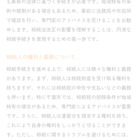
も最新の法律に基づく手続きが必要です。地域特有の条
手続き漏れを防ぐための対策
例や規制がある場合もあるため、事前に法務局や市役所
相続手続き完了後の注意点
で確認を行い、専門家のアドバイスを受けることをお勧
千葉県で提供される相続相談サービスの活用法
めします。相続法改正の影響を理解することは、円滑な
行政書士事務所の選び方
相続手続きを実現するための第一歩です。
無料相談会の活用法
相続人の権利と義務について
オンライン相談のメリットとデメリット
地域に根ざした相談サービスの特徴
相続手続きを進める上で、相続人には様々な権利と義務
があります。まず、相続人は相続財産を受け取る権利を
相談前に準備すべきこと
持ちますが、それには相続税の申告や支払いなどの義務
相談後にすべきアクションプラン
も伴います。特に千葉市では、相続税の控除条件が地域
相続トラブルを避けるための千葉市での心得
特有の場合があるため、専門家によるアドバイスが重要
円滑な相続のためのコミュニケーション術
です。さらに、相続人は遺留分を請求する権利を持ち、
公正な遺産分割協議の進め方
これにより自身の権利をしっかりと守ることができま
トラブル防止のための法的知識
す。ただし、相続に関するトラブルを避けるためには、