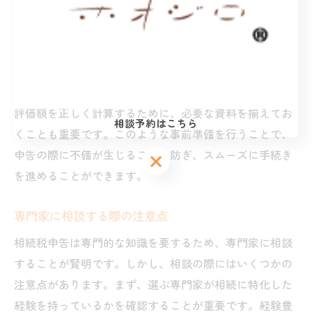
することが不可欠です。まず、相続人全員の戸籍謄本と
住民票を用意し、相続関係を明確にします。次に、被相
続人の遺産目録を作成し、資産や負債の全体像を把握す
る必要があります。これには、不動産の登記簿謄本や金
融機関の残高証明書などが含まれます。また、相続税の
評価額を正しく計算するために、必要な資料を揃えてお
相談予約はこちら
くことも重要です。このような事前準備を行うことで、
申告の際に不備が生じることを防ぎ、スムーズに手続き
相談予約はこちら
相談予約はこちら
を進めることができます。
専門家に相談する際の注意点
相続税申告は専門的な知識を要するため、専門家に相談
することが賢明です。しかし、相談の際にはいくつかの
注意点があります。まず、選ぶ専門家が相続に特化した
経験を持っているかを確認することが重要です。経験豊