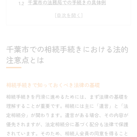
千葉市の法務局での手続きの具体例
相続法改正が千葉市に与える影響
相続人の権利と義務について
相続手続きにおける書類の重要性
法的トラブルを避けるための注意点
千葉市での相続手続きにおける法的
千葉県千葉市での不動産相続登記の流れを解説
注意点とは
不動産相続登記の基本手順
千葉市内の不動産評価のポイント
相続手続きで知っておくべき法律の基礎
登記申請時に必要な書類一覧
不動産相続におけるトラブル事例
相続手続きを円滑に進めるためには、まず法律の基礎を
理解することが重要です。相続には主に「遺言」と「法
相続登記が完了するまでの期間
定相続分」が関わります。遺言がある場合、その内容が
司法書士のアドバイスの活用法
優先されますが、法定相続分に基づく配分も法律で保護
千葉市の相続税申告で知っておくべき特有のル
されています。そのため、相続人全員の同意を得ること
ール