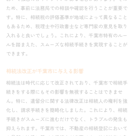
相続に関する千葉市特有の法律とは何？
ため、事前に法務局での相談や確認を行うことが重要で
す。特に、相続税の評価基準が地域によって異なること
千葉市独自の法規制について
もあるため、税理士や行政書士など専門家の意見を取り
不動産関連の法律の違い
入れると良いでしょう。これにより、千葉市特有のルー
相続税に影響を与える地元ルール
ルを踏まえた、スムーズな相続手続きを実現することが
地域特有の相続手続きの流れ
できます。
地元の法律専門家の役割
法律の更新情報をどう活用するか
相続法改正が千葉市に与える影響
千葉市内の相続手続きで失敗しないためのポイ
相続法は時代に応じて改正されており、千葉市で相続手
ント
続きをする際にもその影響を無視することはできませ
初めての相続手続きに必要な心構え
ん。特に、遺留分に関する法律改正は相続人の権利を強
計画的なスケジュール管理の重要性
化し、請求手続きを簡略化しました。これにより、相続
手続きがスムーズに進むだけでなく、トラブルの発生も
不動産評価の落とし穴
抑えられます。千葉市では、不動産の相続登記において
専門家の選び方とその活用法