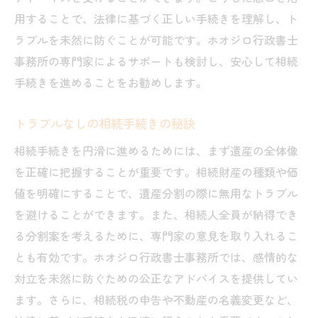
用することで、法律に基づく正しい手続きを理解し、ト
相続トラブルを未然に防ぐためのガイド
ラブルを未然に防ぐことが可能です。ホオジロ行政書士
千葉市での相続手続きの流れと注意点
事務所の専門家によるサポートも検討し、安心して相続
トラブルなしの相続を実現するガイド
手続きを進めることをお勧めします。
相続手続きで困らないためのポイント
千葉市の相続トラブル防止のための知恵
トラブルなしの相続手続きの秘訣
安心して手続きを進めるための相続法
相続手続きを円滑に進めるためには、まず遺産の全体像
千葉市での相続トラブル解決のための手順
を正確に把握することが重要です。相続財産の種類や価
相続トラブルを解決するための手順
値を明確にすることで、遺産分割の際に無用なトラブル
千葉市での相談窓口の活用法
を避けることができます。また、相続人全員が納得でき
る分割案を考えるために、専門家の意見を取り入れるこ
トラブル解決に役立つ相続手続きの流れ
とも有効です。ホオジロ行政書士事務所では、感情的な
相続問題を解決するためのステップ
対立を未然に防ぐための公正なアドバイスを提供してい
千葉市内での相続相談活用のコツ
ます。さらに、相続税の申告や不動産の名義変更など、
問題解決に向けた相続手続きの進め方