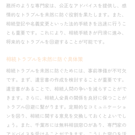
千葉市での相続手続きで安心を得る法
務所のような専門家は、公正なアドバイスを提供し、感
具体例で学ぶ相続トラブルの回避策
情的なトラブルを未然に防ぐ役割を果たします。また、
相続手続きの基本とトラブル回避法
相続登記や名義変更といった法的手続きを迅速に行うこ
千葉市の相続でのトラブル防止事例
とも重要です。これにより、相続手続きが円滑に進み、
事例を通して学ぶ相続トラブルの解決策
将来的なトラブルを回避することが可能です。
相続トラブルを避けるための実践法
相続トラブルを未然に防ぐ具体策
相続トラブルを防ぐための千葉市での手続き
相続トラブルを未然に防ぐためには、事前準備が不可欠
相続手続きでトラブルを避ける要点
です。まず、遺言書の作成を検討することが重要です。
千葉市で相続を円滑に進める方法
遺言書があることで、相続人間の争いを減らすことがで
相続トラブルを未然に防ぐ手続き手法
きます。さらに、相続人全員の関係を良好に保つことが
手続きを円滑に進めるための相続知識
トラブル回避に繋がります。定期的なコミュニケーショ
相続トラブルを避けるための実践事例
ンを図り、相続に関する意見を交換しておくとよいでし
トラブル回避に役立つ手続きの知恵
ょう。また、千葉市には無料相談窓口があり、専門家の
千葉市での相続トラブル防止手続きガイド
アドバイスを受けることができます。こうした窓口を活