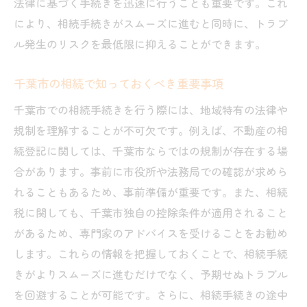
法律に基づく手続きを迅速に行うことも重要です。これ
相続トラブルを避けるための千葉市の手続き方
により、相続手続きがスムーズに進むと同時に、トラブ
法
ル発生のリスクを最低限に抑えることができます。
千葉市で相続トラブルを避ける方法
千葉市の相続で知っておくべき重要事項
手続きでトラブルを防ぐための知識
相続手続きで安心を得るための方法
千葉市での相続手続きを行う際には、地域特有の法律や
千葉市での相続手続きのポイント
規制を理解することが不可欠です。例えば、不動産の相
続登記に関しては、千葉市ならではの規制が存在する場
トラブルを避けるための実践的な手法
合があります。事前に市役所や法務局での確認が求めら
相続で問題を回避するための手順
れることもあるため、事前準備が重要です。また、相続
千葉市での相続トラブル防止のための手続き
税に関しても、千葉市独自の控除条件が適用されること
相続トラブルを未然に防ぐ手続き法
があるため、専門家のアドバイスを受けることをお勧め
千葉市での手続きでトラブルを避ける
します。これらの情報を把握しておくことで、相続手続
相続問題を予防するための知見
きがよりスムーズに進むだけでなく、予期せぬトラブル
手続きでのトラブルを防ぐための対策
を回避することが可能です。さらに、相続手続きの途中