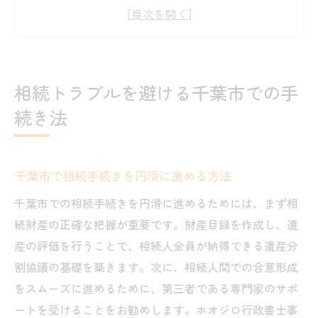
トラブルなしの相続手続きの秘訣
千葉市の相続で知っておくべき重要事項
相続手続きで問題を回避するステップ
相続トラブルを防ぐ千葉市のポイント
相続トラブルを避ける千葉市での手
千葉市で相続トラブルを防ぐための重要ポイン
続き法
ト
相続トラブルを防ぐための基礎知識
千葉市の相続で避けたい落とし穴
千葉市で相続手続きを円滑に進める方法
トラブル防止に役立つ相続の進め方
千葉市での相続手続きを円滑に進めるためには、まず相
相続トラブルの予防策と実例
続財産の正確な把握が重要です。財産目録を作成し、遺
産の評価を行うことで、相続人全員が納得できる遺産分
千葉市での相続手続きに必要なポイント
割協議の基礎を築きます。次に、相続人間での合意形成
相続問題を未然に防ぐための知恵
をスムーズに進めるために、第三者である専門家のサポ
千葉市の相続トラブルを回避する具体的な方法
ートを受けることをお勧めします。ホオジロ行政書士事