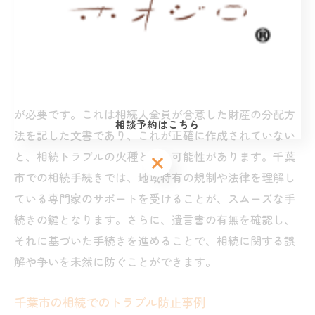
相続手続きの基本とトラブル回避法
相続手続きは、遺産を適切に分配するための法的プロセ
スです。まず、相続人の確認から始めることが重要で
す。相続人が誰であるかを明確にしないと、後々のトラ
ブルの原因となり得ます。次に、遺産分割協議書の作成
が必要です。これは相続人全員が合意した財産の分配方
相談予約はこちら
法を記した文書であり、これが正確に作成されていない
と、相続トラブルの火種となる可能性があります。千葉
相談予約はこちら
相談予約はこちら
市での相続手続きでは、地域特有の規制や法律を理解し
ている専門家のサポートを受けることが、スムーズな手
続きの鍵となります。さらに、遺言書の有無を確認し、
それに基づいた手続きを進めることで、相続に関する誤
解や争いを未然に防ぐことができます。
千葉市の相続でのトラブル防止事例