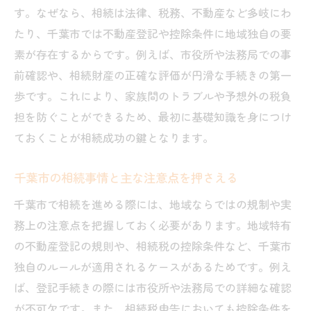
生前贈与や保険を活用した相続税対策の実
す。なぜなら、相続は法律、税務、不動産など多岐にわ
例
たり、千葉市では不動産登記や控除条件に地域独自の要
素が存在するからです。例えば、市役所や法務局での事
千葉市の相続税控除制度を上手に活かす方
前確認や、相続財産の正確な評価が円滑な手続きの第一
法
歩です。これにより、家族間のトラブルや予想外の税負
相続税の節税には専門家の意見も参考に
担を防ぐことができるため、最初に基礎知識を身につけ
家族構成に応じた相続対策の選び方とは
ておくことが相続成功の鍵となります。
家族構成別に最適な相続対策を考える視点
相続人の関係性を踏まえた分割方法の工夫
千葉市の相続事情と主な注意点を押さえる
親族の状況に合わせた相続対策の進め方
千葉市で相続を進める際には、地域ならではの規制や実
家族で話し合うべき相続対策の具体例
務上の注意点を把握しておく必要があります。地域特有
千葉市で多い家族構成と相続対策の傾向
の不動産登記の規則や、相続税の控除条件など、千葉市
相続対策は資産管理と家族の絆強化にも有
独自のルールが適用されるケースがあるためです。例え
効
ば、登記手続きの際には市役所や法務局での詳細な確認
が不可欠です。また、相続税申告においても控除条件を
相続における節税ポイントを千葉市で考える