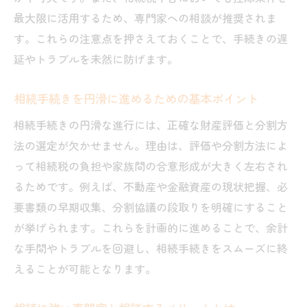
最大限に活用するため、専門家への相談が推奨されま
千葉市で使える相続の節税ポイント解説
す。これらの注意点を押さえておくことで、手続きの遅
基礎控除や特例の活用による節税方法
延やトラブルを未然に防げます。
相続税申告時に注意したい節税の落とし穴
資産ごとの節税対策を千葉市で実践する
相続手続きを円滑に進めるための基本ポイント
節税のポイントは早めの準備と専門相談
相続手続きの円滑な進行には、正確な財産評価と分割方
相続節税の成功例から学ぶ千葉市の工夫
法の選定が欠かせません。理由は、評価や分割方法によ
相続トラブルを防ぐための千葉市実践例
って相続税の負担や家族間の合意形成が大きく左右され
相続トラブル回避に有効な千葉市の実践例
るためです。例えば、不動産や金融資産の現状把握、必
要書類の早期収集、分割協議の段取りを明確にすること
遺産分割協議のポイントと予防策を知る
が挙げられます。これらを計画的に進めることで、余計
相続人間のもめごとを防ぐ具体的対策
な手間やトラブルを回避し、相続手続きをスムーズに終
千葉市で多い相続トラブルの傾向と対処法
えることが可能となります。
専門家と連携した相続トラブル回避の流れ
相続手続きで失敗しないための注意ポイン