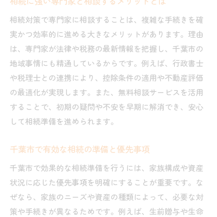
相続に強い専門家と相談するメリットとは
ト
相続対策で専門家に相談することは、複雑な手続きを確
無料相談を活用した賢い相続対策の進め方
実かつ効率的に進める大きなメリットがあります。理由
千葉市の無料相談で相続対策を有利に進め
は、専門家が法律や税務の最新情報を把握し、千葉市の
る
地域事情にも精通しているからです。例えば、行政書士
無料相談を活かした相続プランの立て方
や税理士との連携により、控除条件の適用や不動産評価
相続の悩みは専門家の無料相談で早期解決
の最適化が実現します。また、無料相談サービスを活用
することで、初期の疑問や不安を早期に解消でき、安心
効率的な相続対策には相談窓口の活用が鍵
して相続準備を進められます。
千葉市で無料相談を受ける際の注意事項
相続対策は情報収集と相談の積み重ねが大
千葉市で有効な相続の準備と優先事項
切
千葉市で効果的な相続準備を行うには、家族構成や資産
生前贈与や保険活用で相続税対策を強化
状況に応じた優先事項を明確にすることが重要です。な
生前贈与を活用した千葉市の相続税対策例
ぜなら、家族のニーズや資産の種類によって、必要な対
保険加入による相続税負担の軽減法を紹介
策や手続きが異なるためです。例えば、生前贈与や生命