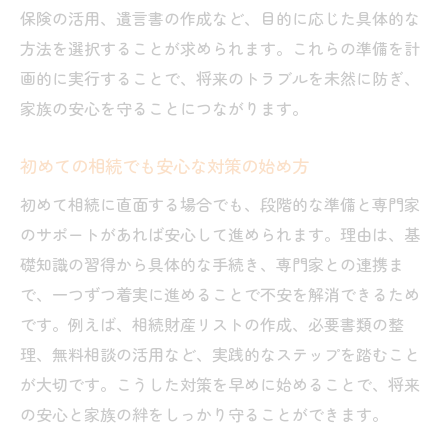
生前贈与と保険の組み合わせで節税効果ア
保険の活用、遺言書の作成など、目的に応じた具体的な
ップ
方法を選択することが求められます。これらの準備を計
千葉市で注目される生前対策と相続の違い
画的に実行することで、将来のトラブルを未然に防ぎ、
家族に安心を残すための相続対策の実践法
家族の安心を守ることにつながります。
相続税対策は事前準備と定期的な見直しが
初めての相続でも安心な対策の始め方
重要
千葉市ならではの相続対策成功のポイント
初めて相続に直面する場合でも、段階的な準備と専門家
のサポートがあれば安心して進められます。理由は、基
千葉市で実現した相続対策成功の秘訣とは
礎知識の習得から具体的な手続き、専門家との連携ま
地域特性を踏まえた相続対策の工夫を学ぶ
で、一つずつ着実に進めることで不安を解消できるため
千葉市の事例から読み解く相続成功の流れ
です。例えば、相続財産リストの作成、必要書類の整
地元専門家と連携した相続対策が有効な理
理、無料相談の活用など、実践的なステップを踏むこと
由
が大切です。こうした対策を早めに始めることで、将来
相続対策は千葉市の最新動向を知ることが
の安心と家族の絆をしっかり守ることができます。
大切