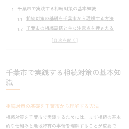
千葉市で実践する相続対策の基本知識
相続対策の基礎を千葉市から理解する方法
千葉市の相続事情と主な注意点を押さえる
相続手続きを円滑に進めるための基本ポイ
ント
相続に強い専門家と相談するメリットとは
千葉市で有効な相続の準備と優先事項
千葉市で実践する相続対策の基本知
初めての相続でも安心な対策の始め方
識
相続税を軽減したい方への千葉市での秘訣
千葉市で実践できる相続税軽減の基本戦略
資産評価と分割方法が相続税に与える影響
相続対策の基礎を千葉市から理解する方法
相続税の負担を抑えるための早めの相談が
相続対策を千葉市で実践するためには、まず相続の基本
重要
的な仕組みと地域特有の事情を理解することが重要で