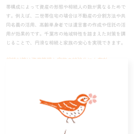
帯構成によって資産の形態や相続人の数が異なるためで
す。例えば、二世帯住宅の場合は不動産の分割方法や共
同名義の活用、高齢単身者では遺言書の作成や信託の活
用が効果的です。千葉市の地域特性を踏まえた対策を講
じることで、円滑な相続と家族の安心を実現できます。
相続対策は資産管理と家族の絆強化にも有効
相続対策は単なる資産の分配だけでなく、資産管理や家
族の絆を強化する手段にもなります。理由は、事前に家
族で話し合いを重ねることで、信頼関係が深まるためで
す。例えば、資産一覧の作成や将来設計の共有は、家族
全体の資産意識を高めるきっかけとなります。実践例と
して、定期的な資産確認や専門家との相談を通じて、家
族の協力体制を築くことが挙げられます。相続対策を通