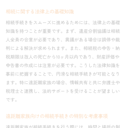
遠距離家族が抱える感情的な課題への対処
法
相続に関する法律上の基礎知識
相続に関する家族ルールの作成方法
相続手続きをスムーズに進めるためには、法律上の基礎
誤解を避けるための透明性のある情報共有
知識を持つことが重要です。まず、遺産分割協議は相続
コミュニケーションを深めるためのファシ
人全員の合意が必要であり、異議がある場合は調停や裁
リテーション技術
判による解決が求められます。また、相続税の申告・納
税期限は故人の死亡から10ヶ月以内であり、財産評価や
相続手続きにおける家族間の役割分担
申告書の作成には注意が必要です。こうした法律知識を
安心して相続手続きを進めるための専門家への
事前に把握することで、円滑な相続手続きが可能となり
相談
ます。特に遠距離家族の場合、情報共有と共に弁護士や
信頼できる相続専門家の選び方
税理士と連携し、法的サポートを受けることが望ましい
専門家との契約前に確認すべきポイント
です。
専門家に相談することで得られるメリット
様々な専門家の役割とその違い
遠距離家族向けの相続手続きの特別な考慮事項
遠距離家族が専門家と連携するための手法
遠距離家族が相続手続きを行う際には、時間と場所の制