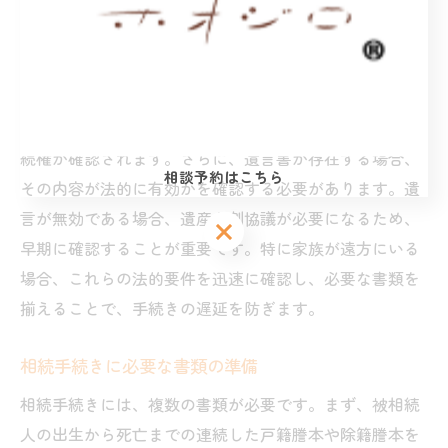
相続手続きにおいて、法的要件を事前に確認することは
非常に重要です。まず、相続人が法的に認められた権利
を持っているか確認するために、戸籍謄本や除籍謄本を
用意します。これにより、相続人の身分が証明され、相
続権が確認されます。さらに、遺言書が存在する場合、
相談予約はこちら
その内容が法的に有効かを確認する必要があります。遺
言が無効である場合、遺産分割協議が必要になるため、
相談予約はこちら
相談予約はこちら
早期に確認することが重要です。特に家族が遠方にいる
場合、これらの法的要件を迅速に確認し、必要な書類を
揃えることで、手続きの遅延を防ぎます。
相続手続きに必要な書類の準備
相続手続きには、複数の書類が必要です。まず、被相続
人の出生から死亡までの連続した戸籍謄本や除籍謄本を