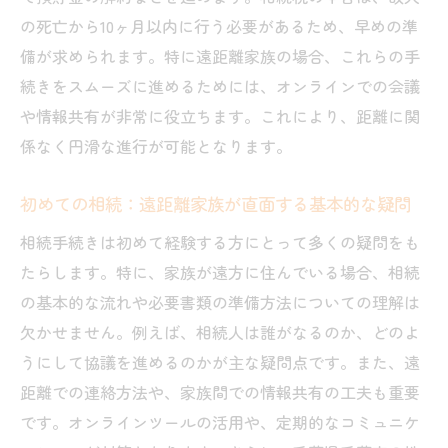
の死亡から10ヶ月以内に行う必要があるため、早めの準
相続書類を迅速に送付するための方法
備が求められます。特に遠距離家族の場合、これらの手
デジタル化した書類管理の利点とその実施
続きをスムーズに進めるためには、オンラインでの会議
方法
や情報共有が非常に役立ちます。これにより、距離に関
郵送中の書類紛失を防ぐための対策
係なく円滑な進行が可能となります。
法律的に有効な書類の電子署名活用法
相続手続きにおける書類の安全な管理
初めての相続：遠距離家族が直面する基本的な疑問
遠距離家族間での書類共有の工夫
相続手続きは初めて経験する方にとって多くの疑問をも
遠距離家族が直面する相続の課題とその対策
たらします。特に、家族が遠方に住んでいる場合、相続
家族間の距離がもたらす心理的な課題とは
の基本的な流れや必要書類の準備方法についての理解は
欠かせません。例えば、相続人は誰がなるのか、どのよ
遠距離相続に伴う法的課題とその対処法
うにして協議を進めるのかが主な疑問点です。また、遠
時間差によるコミュニケーションの壁を突
距離での連絡方法や、家族間での情報共有の工夫も重要
破する方法
です。オンラインツールの活用や、定期的なコミュニケ
相続財産の管理における地理的課題