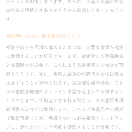
ーションが対策となります。さらに、千葉県千葉市の地
遠距離家族間の信頼関係を維持する方法
域特有の手続きがあるかどうかも確認しておくと安心で
課題解決のための専門家への依頼方法
す。
千葉市での相続手続きに必要な書類と注意点
千葉市独自の相続手続きに必要な書類リス
相続時に必要な基本書類のリスト
ト
相続手続きを円滑に進めるためには、必要な書類を確実
地方自治体への申請における注意点
に準備することが肝要です。まず、被相続人の戸籍謄本
千葉市での相続税申告に関する留意事項
と除籍謄本が必要で、これにより法定相続人の特定が可
能となります。次に、相続人全員の戸籍謄本と住民票も
地域特有の相続登記手続きの流れ
用意することが求められます。遠距離家族の場合、これ
市役所や法務局での手続き上の注意点
らの書類を郵送やオンライン申請を活用して取得するこ
千葉市での相続手続きを円滑に進めるポイ
とができます。不動産が含まれる場合は、その登記事項
ント
証明書も忘れずに準備します。これらは法務局や市役所
家族間のコミュニケーションを円滑にする方法
で取得可能ですが、手続きの前に必要書類をリストアッ
家族会議の効率的な進め方
プし、漏れがないよう何度も確認することが重要です。