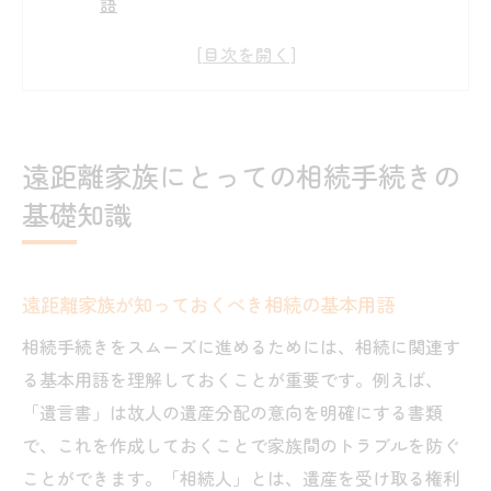
語
相続手続きの流れを理解するためのガイド
初めての相続：遠距離家族が直面する基本
的な疑問
相続時に必要な基本書類のリスト
遠距離家族にとっての相続手続きの
相続に関する法律上の基礎知識
基礎知識
遠距離家族向けの相続手続きの特別な考慮
事項
家族が離れている場合の相続における連絡手段
遠距離家族が知っておくべき相続の基本用語
の工夫
相続手続きをスムーズに進めるためには、相続に関連す
相続時に有効な遠距離連絡ツールの選び方
る基本用語を理解しておくことが重要です。例えば、
家族間のスムーズなコミュニケーションを
「遺言書」は故人の遺産分配の意向を明確にする書類
実現する方法
で、これを作成しておくことで家族間のトラブルを防ぐ
オンライン会議ツールを活用した相続手続
ことができます。「相続人」とは、遺産を受け取る権利