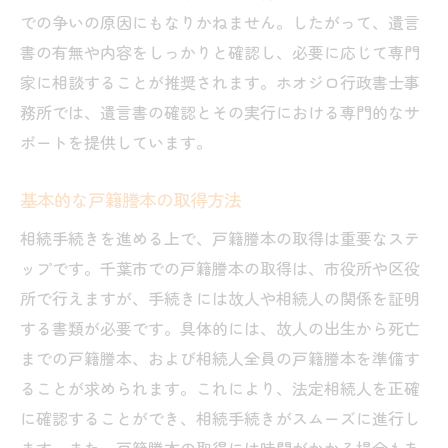
手続きの基本
での争いの原因にもなりかねません。したがって、遺言
相続手続きの基本的な流れ
書の有無や内容をしっかりと確認し、必要に応じて専門
書類提出先の確認と注意点
家に相談することが推奨されます。ホオジロ行政書士事
相続に関する専門家の役割
務所では、遺言書の確認とその実行における専門的なサ
トラブルを防ぐための事前準備
ポートを提供しています。
スムーズな手続きのためのチェックリスト
基本的な戸籍謄本の取得方法
地域特有の手続きとその対策
相続手続きを進める上で、戸籍謄本の取得は重要なステ
相続手続きを千葉市で円滑に行うための必須書
ップです。千葉市での戸籍謄本の取得は、市役所や区役
類と注意点
所で行えますが、手続きには故人や相続人の関係を証明
相続登記における地域特有の注意点
する書類が必要です。具体的には、故人の出生から死亡
不動産の相続に必要な条件
までの戸籍謄本、および相続人全員の戸籍謄本を準備す
金融資産の管理と手続きの流れ
ることが求められます。これにより、法定相続人を正確
相続税に関する最新の情報
に確認することができ、相続手続きがスムーズに進行し
千葉市での相続における法的アドバイス