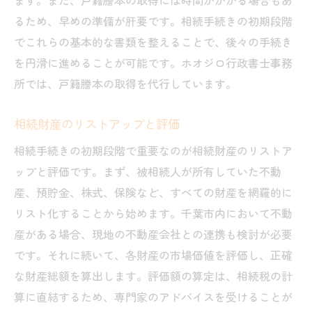
ます。また、戸籍謄本の取得には時間がかかる場合もあ
手続きを簡略化するためのヒント
るため、早めの準備が肝要です。相続手続きの初期段階
千葉市での相続手続きに必要な書類とその具体
でこれらの基本的な書類を整えることで、後々の手続き
的な手順
を円滑に進めることが可能です。ホオジロ行政書士事務
所では、戸籍謄本の取得を代行しています。
書類の正しい書き方とチェックポイント
必要書類の取得手順と時間管理
相続財産のリストアップと評価
オンラインでの書類提出方法
相続手続きの初期段階で重要なのが相続財産のリストア
役所での手続きの流れ
ップと評価です。まず、被相続人が所有していた不動
書類の保管方法と期間
産、預貯金、株式、保険など、すべての財産を網羅的に
提出書類の確認と修正方法
リスト化することから始めます。千葉市内において不動
相続手続きの専門家が教える千葉市の書類準備
産がある場合、現地の不動産会社との連携も検討が必要
のコツ
です。それに続いて、各財産の市場価値を評価し、正確
専門家に相談するメリット
な財産総額を算出します。評価額の算定は、相続税の計
書類準備の効率化方法
算に直結するため、専門家のアドバイスを受けることが