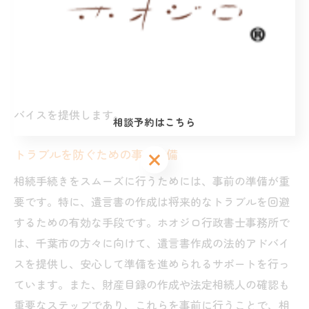
続きにおいて専門家のサポートが必要です。また、手続
きの進行だけでなく、家族間の感情的な問題を軽減する
役割も果たします。相続人の特定から遺産目録の作成、
法的手続きの全体的な流れを把握し、相談者様が安心し
て手続きを進められるよう、専門家としての的確なアド
バイスを提供します。
相談予約はこちら
トラブルを防ぐための事前準備
相談予約はこちら
相談予約はこちら
相続手続きをスムーズに行うためには、事前の準備が重
要です。特に、遺言書の作成は将来的なトラブルを回避
するための有効な手段です。ホオジロ行政書士事務所で
は、千葉市の方々に向けて、遺言書作成の法的アドバイ
スを提供し、安心して準備を進められるサポートを行っ
ています。また、財産目録の作成や法定相続人の確認も
重要なステップであり、これらを事前に行うことで、相