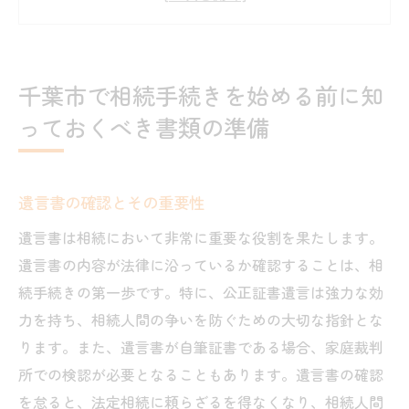
相続財産のリストアップと評価
法定相続人の確認手順
相続放棄の意思表示と手続き
千葉市で相続手続きを始める前に知
専門家に相談するタイミング
っておくべき書類の準備
相続手続きを千葉市でスムーズに進めるための
必要書類リスト
相続登記に必要な書類とポイント
遺言書の確認とその重要性
金融機関の手続きに使う書類一覧
遺言書は相続において非常に重要な役割を果たします。
相続税申告に必要な書類と期限
遺言書の内容が法律に沿っているか確認することは、相
遺産分割協議書の作成方法
続手続きの第一歩です。特に、公正証書遺言は強力な効
力を持ち、相続人間の争いを防ぐための大切な指針とな
各種証明書の取り寄せ方法
ります。また、遺言書が自筆証書である場合、家庭裁判
相続手続きの進捗管理方法
所での検認が必要となることもあります。遺言書の確認
ホオジロ行政書士事務所が教える千葉市の相続
を怠ると、法定相続に頼らざるを得なくなり、相続人間