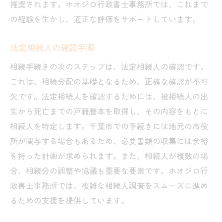
推奨されます。ホオジロ行政書士事務所では、これまで
よくあるミスを防ぐチェックリスト
の経験を生かし、適正な評価をサポートしています。
プロが教える書類整理術
スムーズな書類提出のための準備
法定相続人の確認手順
手続きを早めるためのタイムスケジュール
相続手続きの次のステップは、法定相続人の確認です。
千葉市で相続手続きをスムーズに進めるために
これは、相続分配の基礎となるため、正確な確認が不可
必要な書類と方法
欠です。法定相続人を確認するためには、被相続人の出
書類作成の流れとポイント
生から死亡までの戸籍謄本を取得し、その内容をもとに
専門家と連携する重要性
相続人を特定します。千葉市での手続きには地元の市役
スムーズな手続きのための準備リスト
所が関与する場合もあるため、必要書類の収集には余裕
各種申請のタイミングと注意点
を持った計画が求められます。また、相続人が複数の場
合、相続分の調整や協議も重要な要素です。ホオジロ行
成功事例から学ぶ手続きの進め方
政書士事務所では、複雑な相続人調査をスムーズに進め
書類の電子化とその活用法
るための支援を提供しています。
千葉市の相続手続きで安心して進めるための書
類とステップ