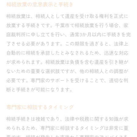
相続放棄の意思表示と手続き
安心のための事前準備と対策
相続放棄は、相続人として遺産を受け取る権利を正式に
書類作成のサポート体制
放棄する手続きです。千葉市で相続放棄を行う場合、家
地域特有の手続きへの対応策
庭裁判所に申し立てを行い、通常3か月以内に手続きを完
難航する手続きの解決方法
了させる必要があります。この期限を過ぎると、法律上
専門家アドバイスの活用法
自動的に相続を承認したとみなされるため、迅速な対応
円滑な相続手続きのスケジュール
が求められます。相続放棄は負債を含む遺産を引き継が
ないための重要な選択肢ですが、他の相続人との調整が
必要です。専門家のサポートを受けることで、適切な判
断と手続きが可能になります。
専門家に相談するタイミング
相続手続きは複雑であり、法律や税務に関する知識が求
められるため、専門家に相談するタイミングは非常に重