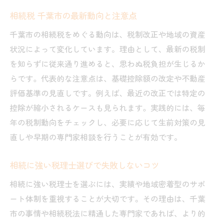
相続に強い税理士の生前対策アドバイス
相続税 千葉市の最新動向と注意点
相続専門 税理士 千葉でできる生前対策
千葉市の相続税をめぐる動向は、税制改正や地域の資産
口コミで見る生前対策の実践事例
状況によって変化しています。理由として、最新の税制
相続税 千葉市でのトラブル回避策とは
を知らずに従来通り進めると、思わぬ税負担が生じるか
無料相談を活用した相続税対策の進め方
らです。代表的な注意点は、基礎控除額の改定や不動産
千葉市の無料相続相談で得られること
評価基準の見直しです。例えば、最近の改正では特定の
相続専門 税理士 千葉の無料相談活用術
控除が縮小されるケースも見られます。実践的には、毎
口コミで評判の無料相談サポートとは
年の税制動向をチェックし、必要に応じて生前対策の見
相続税 千葉市の無料相談受付の流れ
直しや早期の専門家相談を行うことが有効です。
無料相談で分かる相続の課題と対策
相続に強い税理士選びで失敗しないコツ
相続相談を賢く活用するポイント
相続に強い税理士を選ぶには、実績や地域密着型のサポ
家族を守る千葉市ならではの相続対策術
ート体制を重視することが大切です。その理由は、千葉
千葉市の相続税対策で家族を守る方法
市の事情や相続税法に精通した専門家であれば、より的