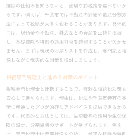
控除の仕組みを知らないと、適切な節税策を選べないか
相続税対策に効く初回相談の使い方
らです。例えば、千葉市では不動産の評価や遺産分割方
相続税の負担軽減を目指すには何が必要か
法によって税額が大きく変わることがあります。具体的
相続税 千葉市で負担を減らす具体策
には、現預金や不動産、株式などの資産を正確に把握
生前贈与を活用した相続税対策の実例
し、基礎控除や特例の適用可否を確認することが欠かせ
相続専門税理士 千葉の節税アドバイス
ません。まずは現状の財産リストを作成し、専門家と相
口コミで話題の相続税軽減方法の紹介
談しながら現実的な対策を検討しましょう。
相続税の申告期限対策と手続きの流れ
相続専門税理士と進める対策のポイント
千葉市の相続税対策で重要なポイント
相続専門税理士と連携することで、複雑な相続税対策も
千葉市における相続手続きの流れを徹底解説
安心して進められます。理由は、税法や千葉市特有の事
千葉市での相続手続きと相続税の基礎
情に精通したプロが的確なアドバイスを提供できるから
相続専門 税理士が語る手続きの流れ
です。代表的な方法としては、生前贈与の活用や生命保
千葉市相続相談センターの活用メリット
険の設計、分割協議のサポートが挙げられます。例え
相続税申告までのスケジュール管理法
ば、専門税理士は資産状況を分析し、最適な控除や特例