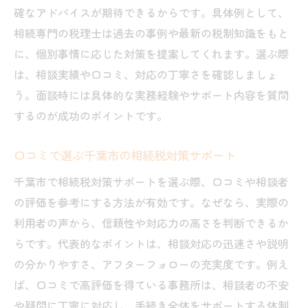
相続専門 税理士 千葉が提案する家族戦略
確なアドバイスが期待できるからです。具体例として、
口コミで伝わる千葉市の相続成功事例
相続専門の税理士は過去の事例や最新の税制知識をもと
相続税 千葉市で重要な家族間の配慮
に、個別事情に応じた対策を提案してくれます。選ぶ際
千葉市独自の相続対策で安心を実現
は、相談実績や口コミ、対応の丁寧さを確認しましょ
相続相談で始める家族の将来設計
う。面談時には具体的な実務経験やサポート内容を質問
するのが成功のポイントです。
口コミで選ぶ千葉市の相続税対策サポート
千葉市で相続税対策サポートを選ぶ際、口コミや相談者
の評価を参考にする方法が有効です。なぜなら、実際の
利用者の声から、信頼性や対応力の高さを判断できるか
らです。代表的なポイントは、相談対応の迅速さや説明
の分かりやすさ、アフターフォローの充実度です。例え
ば、口コミで高評価を得ている事務所は、相談者の不安
や疑問に丁寧に対応し、手続き全体をサポートする体制