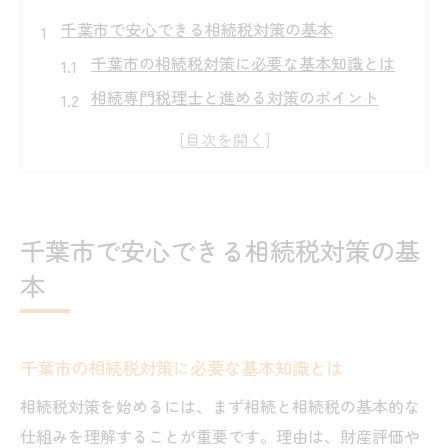
千葉市で安心できる相続税対策の基本
千葉市の相続税対策に必要な基本知識とは
相続専門税理士と進める対策のポイント
千葉市の相続相談で押さえたい要点
相続税 千葉市の最新動向と注意点
相続に強い税理士選びで失敗しないコツ
口コミで選ぶ千葉市の相続税対策サポート
千葉市で安心できる相続税対策の基
相続相談を千葉市で始める際のポイント
本
千葉市の相続相談窓口とその活用法
相続専門税理士 千葉ならではの相談の流れ
千葉市の相続税対策に必要な基本知識とは
相続に不安を感じた時の相談先の選び方
口コミでわかる千葉市相続相談の実情
相続税対策を始めるには、まず相続と相続税の基本的な
仕組みを理解することが重要です。理由は、財産評価や
千葉市で信頼される相続税相談の特徴