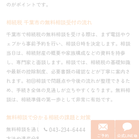
のがポイントです。
相続税 千葉市の無料相談受付の流れ
千葉市で相続税の無料相談を受ける際は、まず電話やウ
ェブから事前予約を行い、相談日時を決定します。相談
当日は、相続財産の概要や家族構成などの資料を持参
し、専門家と面談します。相談では、相続税の基礎知識
や最新の控除制度、必要書類の確認などが丁寧に案内さ
れます。初回相談で問題点や今後の流れが整理できるた
め、手続き全体の見通しが立ちやすくなります。無料相
談は、相続準備の第一歩として非常に有効です。
無料相談で分かる相続の課題と対策
043-234-6444
無料相談を通じて明らかになる主な課題は、財産評価の
ご予約
公式LINE
方法や遺産分割の進め方、相続税負担の軽減策などで