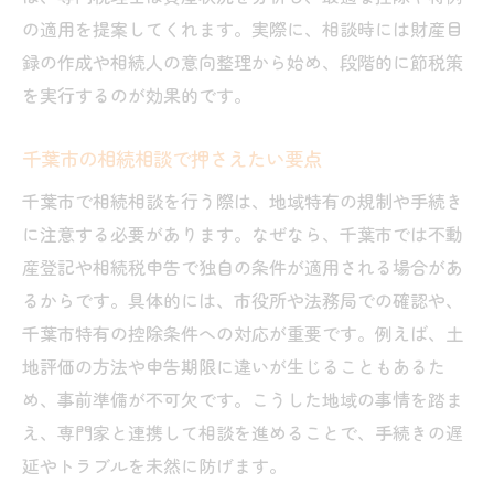
相続に強い税理士のサポート内容とは
の適用を提案してくれます。実際に、相談時には財産目
口コミで選ぶ千葉市の手続きサポート
録の作成や相続人の意向整理から始め、段階的に節税策
信頼できる相続専門家選びのコツと注意点
を実行するのが効果的です。
千葉市で選ばれる相続専門家の特徴
千葉市の相続相談で押さえたい要点
相続税 千葉市で信頼される税理士の見極め
千葉市で相続相談を行う際は、地域特有の規制や手続き
方
に注意する必要があります。なぜなら、千葉市では不動
口コミで高評価の相続相談サービスとは
産登記や相続税申告で独自の条件が適用される場合があ
相続専門 税理士 千葉の選び方ガイド
るからです。具体的には、市役所や法務局での確認や、
千葉市で失敗しない専門家選びの注意点
千葉市特有の控除条件への対応が重要です。例えば、土
相続相談で重視すべきサポート体制
地評価の方法や申告期限に違いが生じることもあるた
生前対策を通じた相続トラブル回避の秘訣
め、事前準備が不可欠です。こうした地域の事情を踏ま
千葉市の相続税対策は生前準備がカギ
え、専門家と連携して相談を進めることで、手続きの遅
生前贈与を活用した相続トラブル防止法
延やトラブルを未然に防げます。