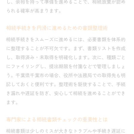
し、余裕を持って準備を進めることで、相続放棄が認め
登記申請で必要となる相続関連書類の確認
られる確率が高まります。
登記相談を活用した申請書作成の流れ
登記申請書作成時に見落としやすい注意点
相続手続きを円滑に進めるための書類整理術
専門家が教える登記申請の成功ポイント
相続手続きをスムーズに進めるには、必要書類を体系的
相続放棄の郵送手続きガイド千葉版
に整理することが不可欠です。まず、書類リストを作成
相続放棄書類を郵送で提出する流れと注意
し、取得済み・未取得を明確化します。次に、種類ごと
点
にファイリングし、提出期限を付箋などで管理しましょ
千葉家庭裁判所への郵送先情報と手続き方
う。千葉県千葉市の場合、役所や法務局での取得先も明
法
記しておくと便利です。整理術を駆使することで、手続
郵送提出時の書類不備を防ぐチェックリス
き漏れや遅延を防ぎ、安心して相続を進めることができ
ト
ます。
相続放棄郵送手続きに必要な追加書類とは
専門家による相続書類チェックの重要性とは
郵送後の相続放棄手続きの進捗確認方法
相続書類は少しのミスが大きなトラブルや手続き遅延に
専門家サポートを活用した郵送手続きのコ