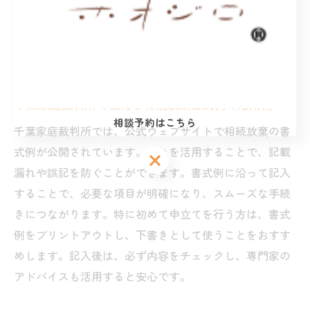
棄申述書を記入し、必要書類とともに提出します。千葉
県千葉市では千葉家庭裁判所が窓口となるため、事前に
必要書類のリストを確認し、不備がないように注意しま
しょう。これにより、手続きを円滑に進められます。
千葉家庭裁判所で使える相続放棄書式例の活用術
相談予約はこちら
千葉家庭裁判所では、公式ウェブサイトで相続放棄の書
式例が公開されています。これを活用することで、記載
相談予約はこちら
相談予約はこちら
漏れや誤記を防ぐことができます。書式例に沿って記入
することで、必要な項目が明確になり、スムーズな手続
きにつながります。特に初めて申立てを行う方は、書式
例をプリントアウトし、下書きとして使うことをおすす
めします。記入後は、必ず内容をチェックし、専門家の
アドバイスも活用すると安心です。