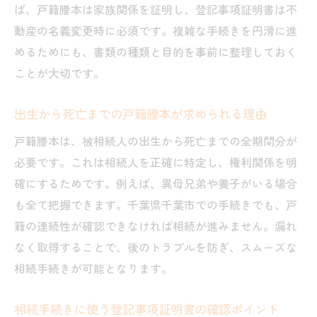
相続時に気を付けたい期限と書類の提出先
ば、戸籍謄本は家族関係を証明し、登記事項証明書は不
千葉家庭裁判所での窓口利用時のポイント
動産の名義変更時に必須です。複雑な手続きを円滑に進
めるためにも、書類の種類と目的を事前に整理しておく
登記申請時に押さえるべき千葉地方法務局
ことが大切です。
の特徴
相続放棄を検討する際の千葉市での流れ
出生から死亡までの戸籍謄本が求められる理由
専門家相談で解決できる相続の悩みとは
戸籍謄本は、被相続人の出生から死亡までの全期間分が
戸籍謄本の取得方法をわかりやすく紹介
必要です。これは相続人を正確に特定し、権利関係を明
相続に必要な戸籍謄本の取得手順を解説
確にするためです。例えば、異母兄弟や養子がいる場合
出生から死亡までの戸籍謄本の集め方のポ
も全て把握できます。千葉県千葉市での手続きでも、戸
イント
籍の連続性が確認できなければ相続が進みません。漏れ
自分の戸籍謄本を請求する具体的な方法
なく取得することで、後のトラブルを防ぎ、スムーズな
郵送で戸籍謄本を依頼する際の注意事項
相続手続きが可能となります。
相続手続きで役立つ戸籍謄本の見本活用法
相続手続きに使う登記事項証明書の確認ポイント
専門家に戸籍取得を依頼するメリット