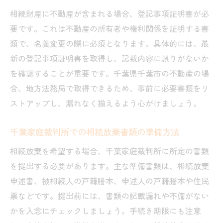
相続財産に不動産が含まれる場合、登記事項証明書が必
家庭裁判所での相続放棄書類の準備方法
要です。これは不動産の所有者や権利関係を証明する書
相続放棄のために必要な書類と申立て手順
類で、名義変更の際に必須となります。具体的には、最
千葉家庭裁判所で使える相続放棄書式例の
新の登記事項証明書を取得し、記載内容に誤りがないか
活用術
を確認することが重要です。千葉県千葉市の不動産の場
相続放棄書類を郵送で提出する際のポイン
合、地方法務局で取得できるため、事前に必要書類をリ
ト
ストアップし、漏れなく揃えるよう心がけましょう。
窓口での相続放棄手続き時の注意事項
相続放棄にあたっての必要情報整理方法
千葉家庭裁判所での相続放棄書類の準備方法
相続放棄に関する無料相談の活用メリット
相続放棄を希望する場合、千葉家庭裁判所に所定の書類
登記申請書の作成手順とポイントまとめ
を提出する必要があります。主な準備書類は、相続放棄
相続登記申請書を作成するための基本知識
申述書、被相続人の戸籍謄本、申述人の戸籍謄本や住民
票などです。提出前には、書類の記載漏れや不備がない
千葉地方法務局に提出する登記申請書の記
かを入念にチェックしましょう。手続き期限にも注意
載例