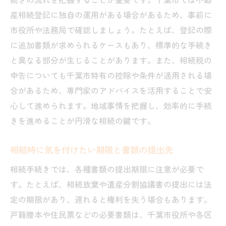
法
産相続登記に独自の運用がある場合があるため、事前に
家庭裁判所や法務局への提出手順を解説
市役所や法務局で確認しましょう。たとえば、登記の際
専門家への相談がもたらす手続きの安心感
に追加書類が求められるケースもあり、標準的な手続き
相続手続きを滞りなく進めるための工夫
と異なる部分が生じることがあります。また、相続税の
手続き完了後の必要なアフターケアとは
申告についても千葉市特有の控除や条件が適用される場
合があるため、専門家のアドバイスを活用することで安
心して進められます。地域事情を把握し、効率的に手続
きを進めることが円滑な相続の鍵です。
相続時に気を付けたい期限と書類の提出先
相続手続きでは、各種書類の提出期限に注意が必要で
す。たとえば、相続放棄や遺産分割協議書の提出には法
定の期限があり、遅れると権利を失う場合もあります。
戸籍謄本や住民票などの必要書類は、千葉市役所や各区