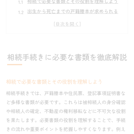
相続で必要な書類とその役割を理解しよう
出生から死亡までの戸籍謄本が求められる
理由
相続手続きに使う登記事項証明書の確認ポ
イント
千葉家庭裁判所での相続放棄書類の準備方
相続手続きに必要な書類を徹底解説
法
相続手続きを円滑に進めるための書類整理
術
相続で必要な書類とその役割を理解しよう
専門家による相続書類チェックの重要性と
相続手続きでは、戸籍謄本や住民票、登記事項証明書な
は
ど多様な書類が必要です。これらは被相続人の身分確認
千葉市で相続を進める際の注意点とは
や相続人の確定、不動産の権利移転などに不可欠な役割
千葉市で相続手続きを行う際の地域特有の
を果たします。必要書類の役割を理解することで、手続
注意事項
きの流れや重要ポイントを把握しやすくなります。例え