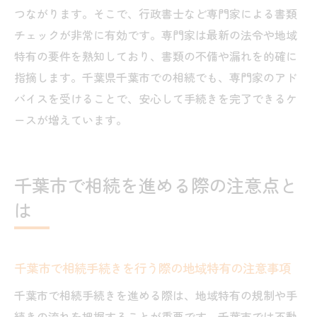
つながります。そこで、行政書士など専門家による書類
ツ
チェックが非常に有効です。専門家は最新の法令や地域
登記相談を活用した相続手続きの進め方
特有の要件を熟知しており、書類の不備や漏れを的確に
千葉地方法務局の登記相談を活用するメリ
指摘します。千葉県千葉市での相続でも、専門家のアド
ット
バイスを受けることで、安心して手続きを完了できるケ
登記相談で明確になる相続手続きの流れ
ースが増えています。
専門家と相談しながら書類を整えるポイン
ト
登記申請時に受けられるサポート内容とは
千葉市で相続を進める際の注意点と
登記相談窓口を利用する際の準備事項
は
相続問題解決のための相談活用術
相続書類の準備から手続き完了までの流れ
千葉市で相続手続きを行う際の地域特有の注意事項
相続書類準備から手続き完了までの全体像
千葉市で相続手続きを進める際は、地域特有の規制や手
戸籍謄本や登記事項証明書の効率的な収集
続きの流れを把握することが重要です。千葉市では不動